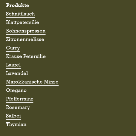
Produkte
Schnittlauch
Blattpetersilie
Bohnensprossen
Zitronenmelisse
Curry
Krause Petersilie
Laurel
Lavendel
Marokkanische Minze
Oregano
Pfefferminz
Rosemary
Salbei
Thymian